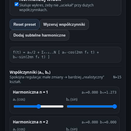
Skaluje wykres, żeby nie „uciekał” przy dużych
współczynnikach.
Reset preset
Wyzeruj współczynniki
Dodaj subtelne harmoniczne
f(t) = a₀/2 + Σₙ₌₁..N [ aₙ·cos(2πn f₀ t) +
bₙ·sin(2πn f₀ t) ]
Współczynniki (aₙ, bₙ)
Spokojna regulacja: małe zmiany → bardziej „realistyczny”
N=15
kształt.
Harmoniczna n = 1
aₙ=0.000 bₙ=1.273
aₙ (cos)
bₙ (sin)
Harmoniczna n = 2
aₙ=0.000 bₙ=0.000
aₙ (cos)
bₙ (sin)