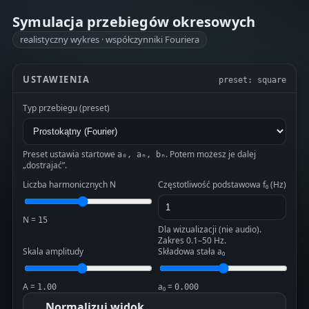
Symulacja przebiegów okresowych
realistyczny wykres · współczynniki Fouriera
USTAWIENIA
preset: square
Typ przebiegu (preset)
Preset ustawia startowe
. Potem możesz je dalej
a₀, aₙ, bₙ
„dostrajać”.
Liczba harmonicznych N
Częstotliwość podstawowa f₀ (Hz)
N =
15
Dla wizualizacji (nie audio).
Zakres 0.1–50 Hz.
Skala amplitudy
Składowa stała a₀
A =
a₀ =
1.00
0.000
Normalizuj widok