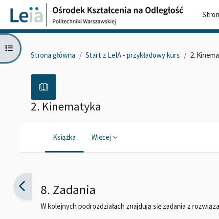
Przejdź do głównej zawartości
Stro
Otwórz indeks kursu
Strona główna
Start z LeIA - przykładowy kurs
2. Kinem
2. Kinematyka
Książka
Więcej
Wymagania zaliczenia
8. Zadania
W kolejnych podrozdziałach znajdują się zadania z rozwiąza