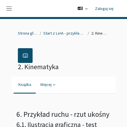
Przejdź do głównej zawartości
Zaloguj się
Panel boczny
Strona główna
Start z LeIA - przykładowy kurs
2. Kinematyka
2. Kinematyka
Książka
Więcej
Wymagania zaliczenia
6. Przykład ruchu - rzut ukośny
6.1. Ilustracja graficzna - test