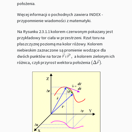
położenia.
Więcej informacji o pochodnych zawiera INDEX -
przypomnienie wiadomości z matematyki.
Na Rysunku 2.3.1.1 kolorem czerwonym pokazany jest
przykładowy tor ciała w przestrzeni. Rzut toru na
płaszczyznę poziomą ma kolor różowy. Kolorem
niebieskim zaznaczone są promienie wodzące dla
⃗
⃗
′
,
dwóch punktów na torze
i
a kolorem zielonym ich
r
→
r
→
′
,
r
r
⃗
(
Δ
)
różnica, czyli przyrost wektora położenia
.
(
Δ
r
→
)
r