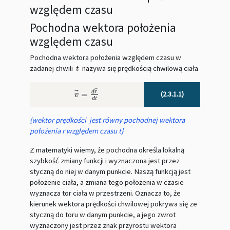
względem czasu
Pochodna wektora położenia
względem czasu
Pochodna wektora położenia względem czasu w
zadanej chwili
nazywa się prędkością chwilową ciała
t
t
⃗
⃗
d
r
(2.3.1.1)
=
v
→
=
d
r
→
d
t
v
d
t
{wektor prędkości jest równy pochodnej wektora
położenia r względem czasu t}
Z matematyki wiemy, że pochodna określa lokalną
szybkość zmiany funkcji i wyznaczona jest przez
styczną do niej w danym punkcie. Naszą funkcją jest
położenie ciała, a zmiana tego położenia w czasie
wyznacza tor ciała w przestrzeni. Oznacza to, że
kierunek wektora prędkości chwilowej pokrywa się ze
styczną do toru w danym punkcie, a jego zwrot
wyznaczony jest przez znak przyrostu wektora