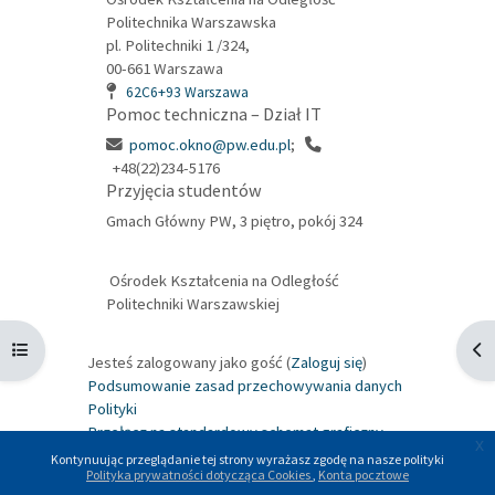
Politechnika Warszawska
pl. Politechniki 1 /324,
00-661 Warszawa
62C6+93 Warszawa
Pomoc techniczna – Dział IT
pomoc.okno@pw.edu.pl
;
+48(22)234-5176
Przyjęcia studentów
Gmach Główny PW, 3 piętro, pokój 324
Ośrodek Kształcenia na Odległość
Politechniki Warszawskiej
Otwórz indeks kursu
Otw
Jesteś zalogowany jako gość (
Zaloguj się
)
Podsumowanie zasad przechowywania danych
Polityki
Przełącz na standardowy schemat graficzny
x
Kontynuując przeglądanie tej strony wyrażasz zgodę na nasze polityki
Polityka prywatności dotycząca Cookies
Konta pocztowe
Wspierane przez
Moodle