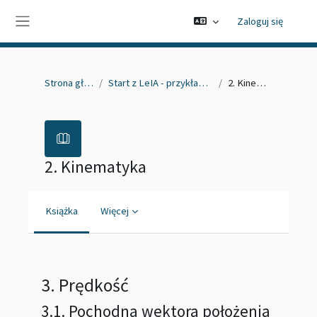
Przejdź do głównej zawartości
Zaloguj się
Panel boczny
Strona główna
Start z LeIA - przykładowy kurs
2. Kinematyka
2. Kinematyka
Książka
Więcej
Wymagania zaliczenia
3. Prędkość
3.1. Pochodna wektora położenia