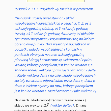
Rysunek 2.3.1.1. Przykładowy tor ciała w przestrzeni.
{Na rysunku został przedstawiony układ
współrzędnych kartezjańskich o osiach X, Y, Z. oś X
wskazuje godzinę siódmą, oś Y wskazuje godzinę
trzecią, oś Z wskazuje godzinę dwunastą. W układzie
tym został narysowany krzywoliniowy tor, na którym
obrano dwa punkty. Dwa wektory o początkach w
początku układu współrzędnych i końcach w
punktach obranych na torze wskazują godzinę
pierwszą i drugą i oznaczone są wektorem r i r prim.
Wektor, którego początkiem jest koniec wektora r, a
końcem koniec wektora r prim został oznaczony delta
r. Rzuty wektora delta r na osie układu współrzędnych
zostały oznaczone odpowiednio przez delta x, delta y,
delta z. Wektor styczny do toru, którego początkiem
jest koniec wektora r został oznaczony jako wektor v.}
Na osiach układu współrzędnych zaznaczone są
⃗
Δ
składowe wektora
{wektor delta r}
. Zmiana
Δ
r
→
r
położenia odbywa się w czasie, a więc każdemu