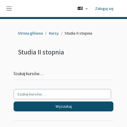
Przejdź do głównej zawartości
Zaloguj się
Panel boczny
Strona główna
Kursy
Studia II stopnia
Studia II stopnia
Szukaj kursów…
Wyszukaj