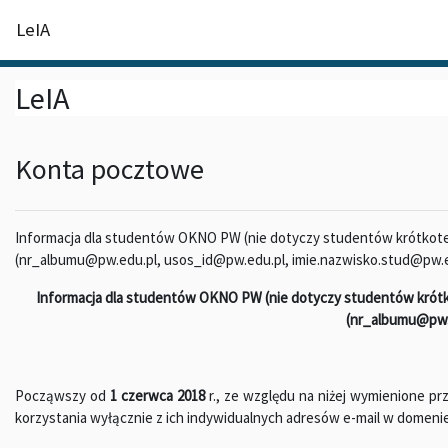
Przejdź do głównej zawartości
LeIA
LeIA
Konta pocztowe
Informacja dla studentów OKNO PW (nie dotyczy studentów krótkote
(nr_albumu@pw.edu.pl, usos_id@pw.edu.pl, imie.nazwisko.stud@pw.ed
Informacja dla studentów OKNO PW (nie dotyczy studentów krótko
(nr_albumu@pw.
Począwszy od
1 czerwca 2018
r., ze względu na niżej wymienione p
korzystania wyłącznie z ich indywidualnych adresów e-mail w domenie