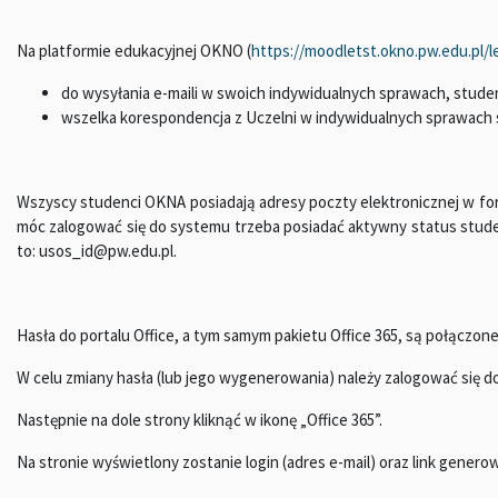
Na platformie edukacyjnej OKNO (
https://moodletst.okno.pw.edu.pl/l
do wysyłania e-maili w swoich indywidualnych sprawach, stud
wszelka korespondencja z Uczelni w indywidualnych sprawach 
Wszyscy studenci OKNA posiadają adresy poczty elektronicznej w fo
móc zalogować się do systemu trzeba posiadać aktywny status stud
to: usos_id@pw.edu.pl.
Hasła do portalu Office, a tym samym pakietu Office 365, są połącz
W celu zmiany hasła (lub jego wygenerowania) należy zalogować się 
Następnie na dole strony kliknąć w ikonę „Office 365”.
Na stronie wyświetlony zostanie login (adres e-mail) oraz link generow