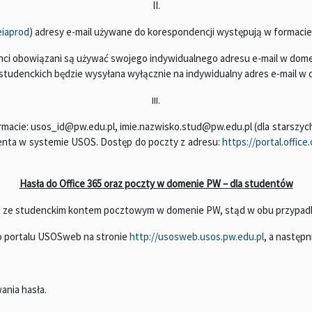
II.
eiaprod
) adresy e-mail używane do korespondencji występują w formaci
enci obowiązani są używać swojego indywidualnego adresu e-mail w dom
studenckich będzie wysyłana wyłącznie na indywidualny adres e-mail w
III.
rmacie: usos_id@pw.edu.pl, imie.nazwisko.stud@pw.edu.pl (dla starszy
enta w systemie USOS. Dostęp do poczty z adresu:
https://portal.office
Hasła do Office 365 oraz poczty w domenie PW – dla studentów
one ze studenckim kontem pocztowym w domenie PW, stąd w obu przypadk
do portalu USOSweb na stronie
http://usosweb.usos.pw.edu.pl
, a następ
ania hasła.