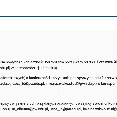
rminowych) o konieczności korzystania począwszy od dnia
1 czerwca 201
u.pl) w korespondencji z Uczelnią
terminowych) o konieczności korzystania począwszy od dnia 1 czerwca
edu.pl,
usos_id@pw.edu.pl, imie.nazwisko.stud@pw.edu.pl
) w korespond
I.
rzepisy związane z ochroną danych osobowych, wszyscy studenci Polite
 PW tj.
nr_albumu@pw.edu.pl, usos_id@pw.edu.pl, imie.nazwisko.stud@